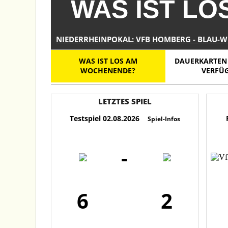
WAS IST L
NIEDERRHEINPOKAL: VFB HOMBERG - BLAU-WE
WAS IST LOS AM
DAUERKARTEN 
WOCHENENDE?
VERFÜ
LETZTES SPIEL
Testspiel 02.08.2026
Po
Spiel-Infos
-
6
2