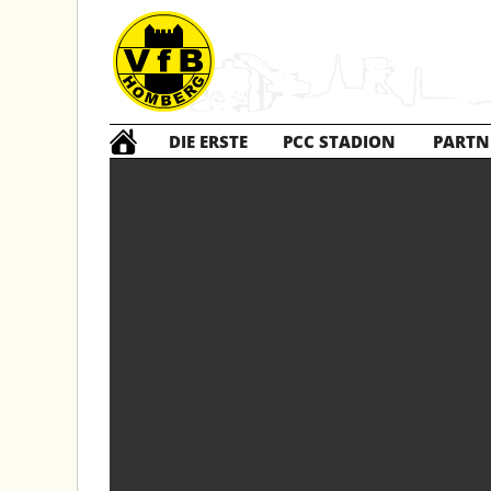
DIE ERSTE
PCC STADION
PARTN