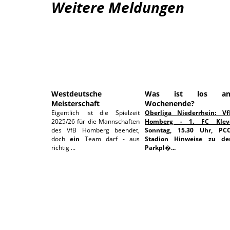
Weitere Meldungen
17.06.2026
03.06.202
Westdeutsche
Was ist los a
Meisterschaft
Wochenende?
Eigentlich ist die Spielzeit
Oberliga Niederrhein: Vf
2025/26 für die Mannschaften
Homberg - 1. FC Klev
des VfB Homberg beendet,
Sonntag, 15.30 Uhr, PCC
doch
ein
Team darf - aus
Stadion
Hinweise zu de
richtig ...
Parkpl�...
11.05.2026
10.05.202