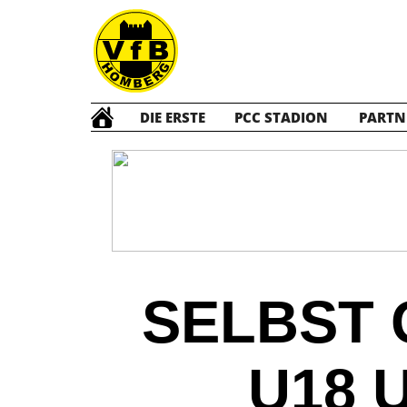
DIE ERSTE
PCC STADION
PARTN
SELBST 
U18 