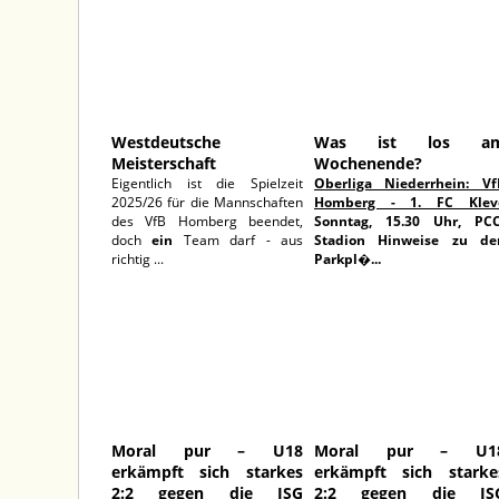
Westdeutsche
Was ist los a
Meisterschaft
Wochenende?
Eigentlich ist die Spielzeit
Oberliga Niederrhein: Vf
2025/26 für die Mannschaften
Homberg - 1. FC Klev
des VfB Homberg beendet,
Sonntag, 15.30 Uhr, PCC
doch
ein
Team darf - aus
Stadion
Hinweise zu de
richtig ...
Parkpl�...
11.05.2026
10.05.202
Moral pur – U18
Moral pur – U1
erkämpft sich starkes
erkämpft sich starke
2:2 gegen die JSG
2:2 gegen die JS