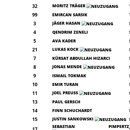
32
MORITZ TRÄGER
99
EMIRCAN SARSIK
3
JÄGER HASAN
4
QENDRIM ZENELI
5
AVA KADER
21
LUKAS KOCK
7
KÜRSAT ABDULLAH HIZARCI
8
JONAS MENDE
9
ISMAIL TOKMAK
10
EMIR TURAN
11
JOEL PREUSS
13
PAUL GERSCH
14
FINN SCHUCHARDT
15
JUSTIN SANKOWSKI
SEBASTIAN PIMPERTZ
17