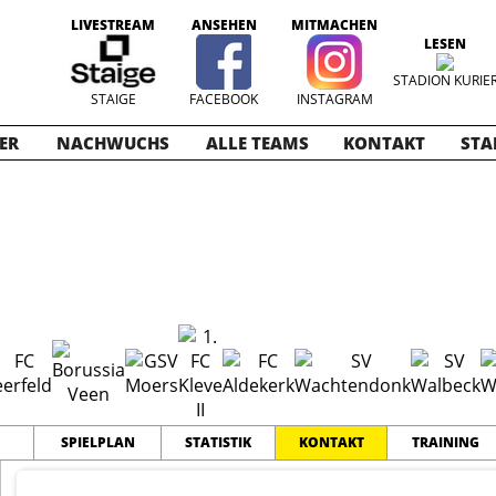
LIVESTREAM
ANSEHEN
MITMACHEN
LESEN
STADION KURIE
STAIGE
FACEBOOK
INSTAGRAM
ER
NACHWUCHS
ALLE TEAMS
KONTAKT
STA
019-2020
SPIELPLAN
STATISTIK
KONTAKT
TRAINING