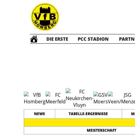
DIE ERSTE
PCC STADION
PARTN
D1 Juni
#
12
18
PLATZ
SPIELER
NEWS
TABELLE-ERGEBNISSE
M
MEISTERSCHAFT