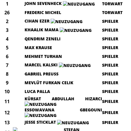
1
JOHN SEVENHECK
TORWART
26
FREDERIC MICHEL
TORWART
2
CIHAN EZER
SPIELER
3
KHAALIK MAMA
SPIELER
4
QENDRIM ZENELI
SPIELER
5
MAX KRAUSE
SPIELER
6
MEHMET TURHAN
SPIELER
7
MARCEL KALSKI
SPIELER
8
GABRIEL PREUSS
SPIELER
9
MEVLÜT FURKAN CELIK
SPIELER
10
LUCA PALLA
SPIELER
KÜRSAT ABDULLAH HIZARCI
11
SPIELER
ESSOWAVANA GBEGOUNI
12
SPIELER
13
JESSE STICKLAT
SPIELER
STEFAN