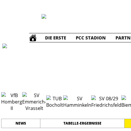
DIE ERSTE
PCC STADION
PARTN
Die ZWEITE
2
NEWS
TABELLE-ERGEBNISSE