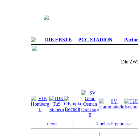
DIE ERSTE
PCC STADION
Partn
Die ZW
news
Tabelle-Ergebnisse
l