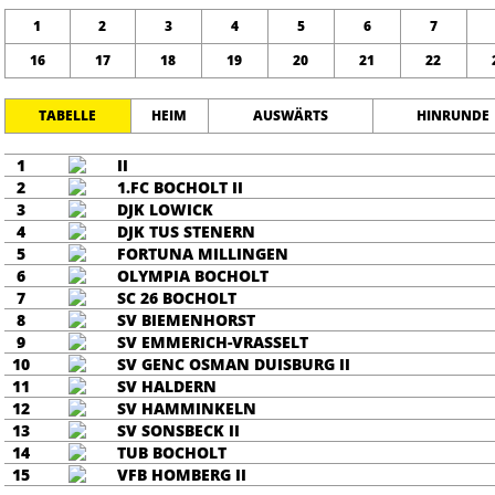
1
2
3
4
5
6
7
16
17
18
19
20
21
22
TABELLE
HEIM
AUSWÄRTS
HINRUNDE
1
II
2
1.FC BOCHOLT II
3
DJK LOWICK
4
DJK TUS STENERN
5
FORTUNA MILLINGEN
6
OLYMPIA BOCHOLT
7
SC 26 BOCHOLT
8
SV BIEMENHORST
9
SV EMMERICH-VRASSELT
10
SV GENC OSMAN DUISBURG II
11
SV HALDERN
12
SV HAMMINKELN
13
SV SONSBECK II
14
TUB BOCHOLT
15
VFB HOMBERG II