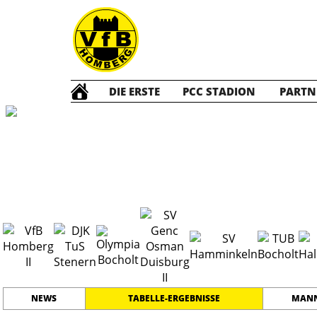
DIE ERSTE
PCC STADION
PARTN
Die ZWEITE
2
#
15
30
BEZIRKSLIGA 6
PLATZ
SPIELER
NEWS
TABELLE-ERGEBNISSE
MANN