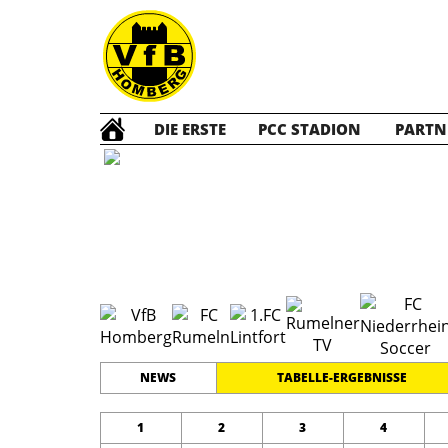
DIE ERSTE
PCC STADION
PARTN
E1 Jun
#
10
12
KREISKLASSE 1
PLATZ
SPIELER
NEWS
TABELLE-ERGEBNISSE
1
2
3
4