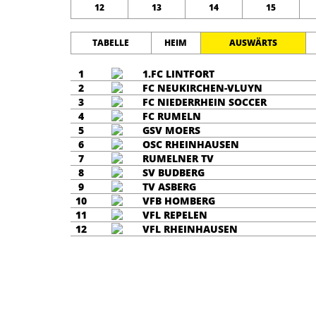
12
13
14
15
TABELLE
HEIM
AUSWÄRTS
1
1.FC LINTFORT
2
FC NEUKIRCHEN-VLUYN
3
FC NIEDERRHEIN SOCCER
4
FC RUMELN
5
GSV MOERS
6
OSC RHEINHAUSEN
7
RUMELNER TV
8
SV BUDBERG
9
TV ASBERG
10
VFB HOMBERG
11
VFL REPELEN
12
VFL RHEINHAUSEN