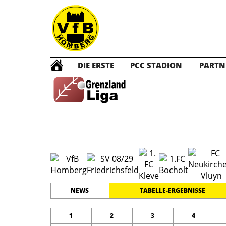
DIE ERSTE
PCC STADION
PARTN
A1 Ju
#
12
22
GRENZLANDLIGA
PLATZ
SPIELER
NEWS
TABELLE-ERGEBNISSE
1
2
3
4