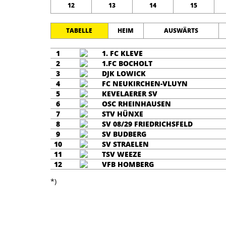
12
13
14
15
TABELLE
HEIM
AUSWÄRTS
1
1. FC KLEVE
2
1.FC BOCHOLT
3
DJK LOWICK
4
FC NEUKIRCHEN-VLUYN
5
KEVELAERER SV
6
OSC RHEINHAUSEN
7
STV HÜNXE
8
SV 08/29 FRIEDRICHSFELD
9
SV BUDBERG
10
SV STRAELEN
11
TSV WEEZE
12
VFB HOMBERG
*)