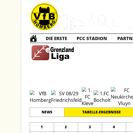
DIE ERSTE
PCC STADION
PARTN
A1 Ju
#
12
22
GRENZLANDLIGA
PLATZ
SPIELER
NEWS
TABELLE-ERGEBNISSE
1
2
3
4