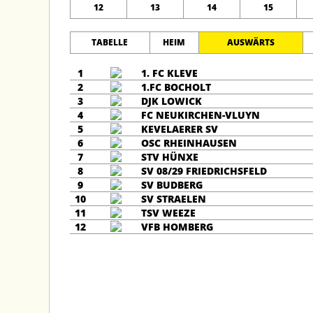
12
13
14
15
TABELLE
HEIM
AUSWÄRTS
1
1. FC KLEVE
2
1.FC BOCHOLT
3
DJK LOWICK
4
FC NEUKIRCHEN-VLUYN
5
KEVELAERER SV
6
OSC RHEINHAUSEN
7
STV HÜNXE
8
SV 08/29 FRIEDRICHSFELD
9
SV BUDBERG
10
SV STRAELEN
11
TSV WEEZE
12
VFB HOMBERG