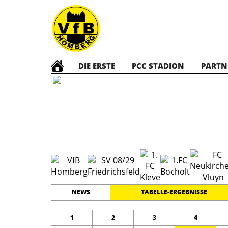
DIE ERSTE
PCC STADION
PARTN
A1 Jun
#
12
22
GRENZLANDLIGA
PLATZ
SPIELER
NEWS
TABELLE-ERGEBNISSE
1
2
3
4