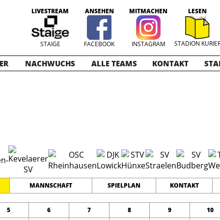
LIVESTREAM
ANSEHEN
MITMACHEN
LESEN
STADION KURIE
STAIGE
FACEBOOK
INSTAGRAM
ER
NACHWUCHS
ALLE TEAMS
KONTAKT
STA
ioren
2023-2024
12
0
0
TEAMS
PUNKTE
TORE
MANNSCHAFT
SPIELPLAN
KONTAKT
5
6
7
8
9
10