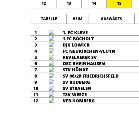
12
13
14
15
TABELLE
HEIM
AUSWÄRTS
1
1. FC KLEVE
2
1.FC BOCHOLT
3
DJK LOWICK
4
FC NEUKIRCHEN-VLUYN
5
KEVELAERER SV
6
OSC RHEINHAUSEN
7
STV HÜNXE
8
SV 08/29 FRIEDRICHSFELD
9
SV BUDBERG
10
SV STRAELEN
11
TSV WEEZE
12
VFB HOMBERG