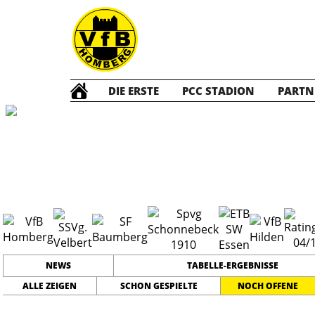
DIE ERSTE
PCC STADION
PARTN
Die ERSTE
202
NEWS
TABELLE-ERGEBNISSE
ALLE ZEIGEN
SCHON GESPIELTE
NOCH OFFENE