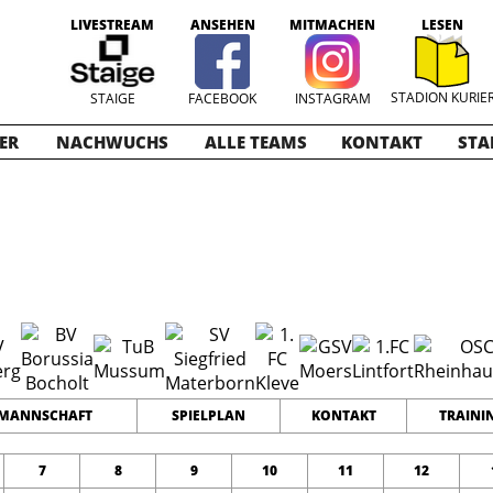
LIVESTREAM
ANSEHEN
MITMACHEN
LESEN
STADION KURIE
STAIGE
FACEBOOK
INSTAGRAM
ER
NACHWUCHS
ALLE TEAMS
KONTAKT
STA
en
2025-2026
14
28
61
TEAMS
PUNKTE
TORE
MANNSCHAFT
SPIELPLAN
KONTAKT
TRAINI
7
8
9
10
11
12