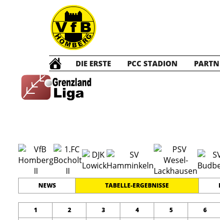
DIE ERSTE
PCC STADION
PARTN
C2 Junior
#
10
19
GRENZLANDLIGA
PLATZ
SPIELER
NEWS
TABELLE-ERGEBNISSE
1
2
3
4
5
6