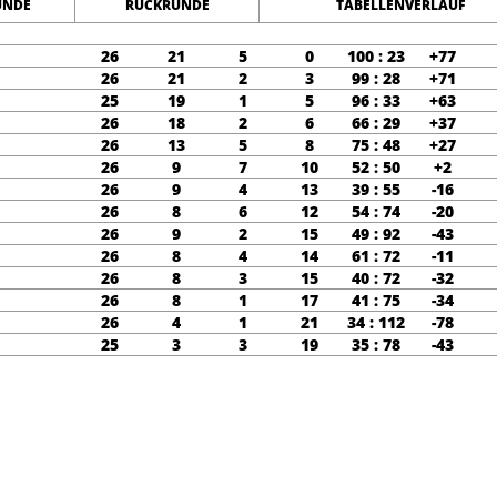
UNDE
RÜCKRUNDE
TABELLENVERLAUF
26
21
5
0
100 : 23
+77
26
21
2
3
99 : 28
+71
25
19
1
5
96 : 33
+63
26
18
2
6
66 : 29
+37
26
13
5
8
75 : 48
+27
26
9
7
10
52 : 50
+2
26
9
4
13
39 : 55
-16
26
8
6
12
54 : 74
-20
26
9
2
15
49 : 92
-43
26
8
4
14
61 : 72
-11
26
8
3
15
40 : 72
-32
26
8
1
17
41 : 75
-34
26
4
1
21
34 : 112
-78
25
3
3
19
35 : 78
-43