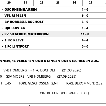
20
21
22
23
24
25
-
OSC RHEINHAUSEN
1 - 6
-
VFL REPELEN
6 - 0
-
BV BORUSSIA BOCHOLT
3 - 0
-
DJK LOWICK
1 - 4
-
SV SIEGFRIED MATERBORN
11 - 0
-
1. FC KLEVE
4 - 4
-
1.FC LINTFORT
5 - 0
ONNEN, 16 VERLOREN UND 6 GINGEN UNENTSCHIEDEN AUS.
0 VFB HOMBERG II - 1.FC BOCHOLT II (21.03.2026)
: 0 GSV MOERS - VFB HOMBERG II (27.09.2025)
ITT: 5,45 TORE GESCHOSSEN: 2,64 TORE BEKOMMEN: 2,82
TORVERTEILUNG (BEKOMMENE TORE)