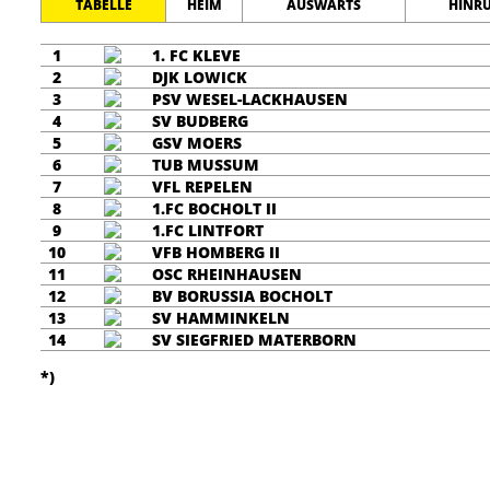
TABELLE
HEIM
AUSWÄRTS
HINR
1
1. FC KLEVE
2
DJK LOWICK
3
PSV WESEL-LACKHAUSEN
4
SV BUDBERG
5
GSV MOERS
6
TUB MUSSUM
7
VFL REPELEN
8
1.FC BOCHOLT II
9
1.FC LINTFORT
10
VFB HOMBERG II
11
OSC RHEINHAUSEN
12
BV BORUSSIA BOCHOLT
13
SV HAMMINKELN
14
SV SIEGFRIED MATERBORN
*)
STARTSEITE