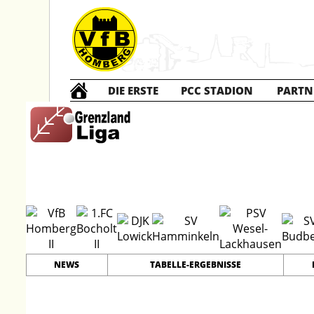
DIE ERSTE
PCC STADION
PARTN
C2 Junior
#
10
19
PLATZ
SPIELER
NEWS
TABELLE-ERGEBNISSE