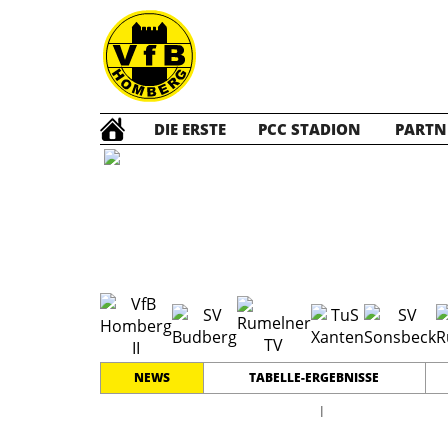
DIE ERSTE
PCC STADION
PARTN
C2 Jun
NEWS
TABELLE-ERGEBNISSE
l