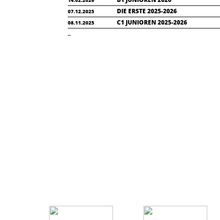
14.02.2026
DIE ERSTE 2025-2026
07.12.2025
C1 JUNIOREN 2025-2026
08.11.2025
..
STARTSEITE
PCC STADION
PARTNER
GASTRO
IMPRESSUM
DATENSCHUTZ