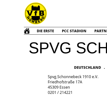
DIE ERSTE
PCC STADION
PARTN
SPVG SCH
DEUTSCHLAND . V
Spvg.Schonnebeck 1910 e.V.
Friedhofstraße 17A
45309 Essen
0201 / 214221