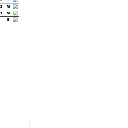
2
M
1
M
B