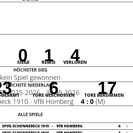
0
1
4
SIEGE
REMIS
VERLOREN
HÖCHSTER SIEG
kein Spiel gewonnen
23
6
17
HÖCHSTE NIEDERLAGE
STE 2025-2026 30.05.2026
SGESAMT
TORE GESCHOSSEN
TORE BEKOMMEN
beck 1910 - VfB Homberg
4 : 0
(
M
)
ALLE SPIELE
SPVG SCHONNEBECK 1910
-
VFB HOMBERG
6
:
SPVG SCHONNEBECK 1910
-
VFB HOMBERG
4
: