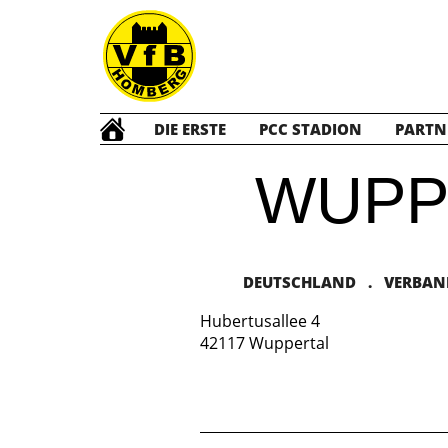
DIE ERSTE
PCC STADION
PARTN
WUPP
DEUTSCHLAND . VERBAND:
Hubertusallee 4
42117 Wuppertal