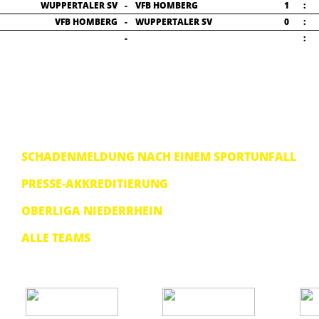
WUPPERTALER SV
-
VFB HOMBERG
1
:
VFB HOMBERG
-
WUPPERTALER SV
0
:
-
:
SCHADENMELDUNG NACH EINEM SPORTUNFALL
PRESSE-AKKREDITIERUNG
OBERLIGA NIEDERRHEIN
ALLE TEAMS