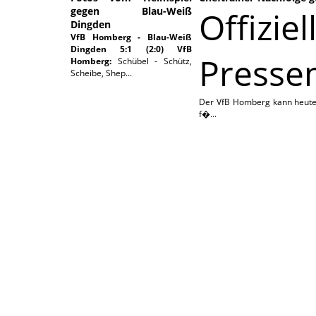
gegen Blau-Weiß
Offiziel
Dingden
VfB Homberg - Blau-Weiß
Dingden 5:1 (2:0)
VfB
Pressem
Homberg:
Schübel - Schütz,
Scheibe, Shep...
Der VfB Homberg kann heute 
f�...
03.05.2026