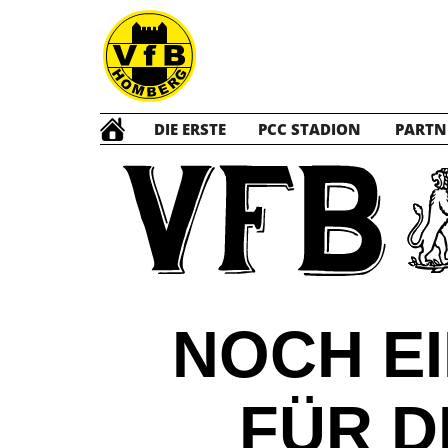
DIE ERSTE
PCC STADION
PARTN
NOCH E
FÜR D