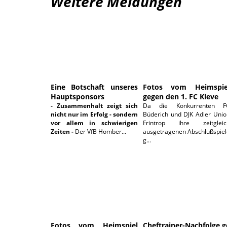
Weitere Meldungen
19.06.2026
07.06.202
Eine Botschaft unseres
Fotos vom Heimspie
Hauptsponsors
gegen den 1. FC Kleve
- Zusammenhalt zeigt sich
Da die Konkurrenten F
nicht nur im Erfolg - sondern
Büderich und DJK Adler Unio
vor allem in schwierigen
Frintrop ihre zeitgleic
Zeiten -
Der VfB Homber...
ausgetragenen Abschlußspiel
g...
18.05.2026
Fotos vom Heimspiel
Cheftrainer-Nachfolge g