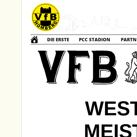
DIE ERSTE
PCC STADION
PARTN
WES
MEIS