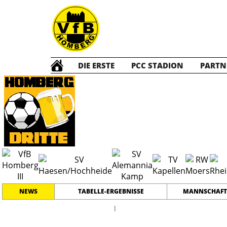
DIE ERSTE
PCC STADION
PARTN
Die DRITTE
2
NEWS
TABELLE-ERGEBNISSE
MANNSCHAFT
l