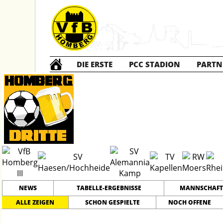
DIE ERSTE
PCC STADION
PARTN
Die DRITTE
2
NEWS
TABELLE-ERGEBNISSE
MANNSCHAFT
ALLE ZEIGEN
SCHON GESPIELTE
NOCH OFFENE