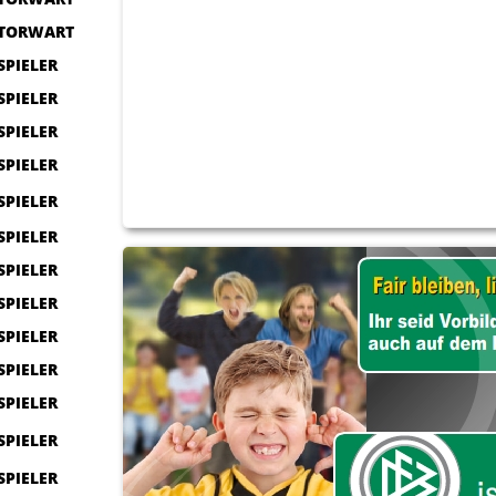
TORWART
SPIELER
SPIELER
SPIELER
SPIELER
SPIELER
SPIELER
SPIELER
SPIELER
SPIELER
SPIELER
SPIELER
SPIELER
SPIELER