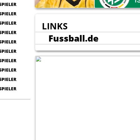
SPIELER
SPIELER
SPIELER
LINKS
SPIELER
Fussball.de
SPIELER
SPIELER
SPIELER
SPIELER
SPIELER
SPIELER