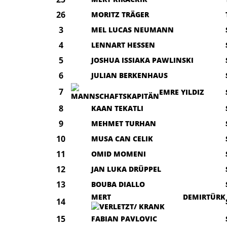
26
MORITZ TRÄGER
3
MEL LUCAS NEUMANN
4
LENNART HESSEN
5
JOSHUA ISSIAKA PAWLINSKI
6
JULIAN BERKENHAUS
7
EMRE YILDIZ
8
KAAN TEKATLI
9
MEHMET TURHAN
10
MUSA CAN CELIK
11
OMID MOMENI
12
JAN LUKA DRÜPPEL
13
BOUBA DIALLO
MERT DEMIRTÜRK
14
15
FABIAN PAVLOVIC