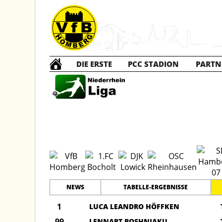
DIE ERSTE
PCC STADION
PARTN
D Jun
NEWS
TABELLE-ERGEBNISSE
1
LUCA LEANDRO HÖFFKEN
99
LENNART BOSHNJAKU