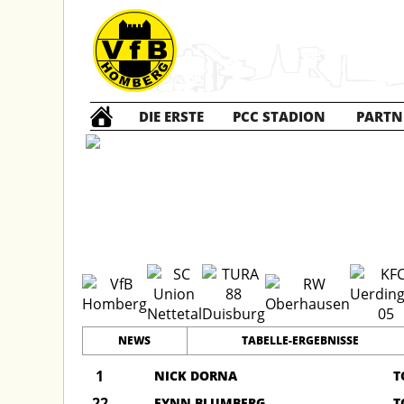
DIE ERSTE
PCC STADION
PARTN
C1 Jun
NEWS
TABELLE-ERGEBNISSE
1
NICK DORNA
T
22
FYNN BLUMBERG
T