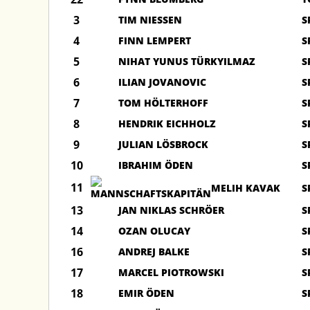
3
TIM NIESSEN
S
4
FINN LEMPERT
S
5
NIHAT YUNUS TÜRKYILMAZ
S
6
ILIAN JOVANOVIC
S
7
TOM HÖLTERHOFF
S
8
HENDRIK EICHHOLZ
S
9
JULIAN LÖSBROCK
S
10
IBRAHIM ÖDEN
S
11
MELIH KAVAK
S
13
JAN NIKLAS SCHRÖER
S
14
OZAN OLUCAY
S
16
ANDREJ BALKE
S
17
MARCEL PIOTROWSKI
S
18
EMIR ÖDEN
S