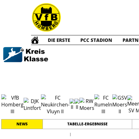
DIE ERSTE
PCC STADION
PARTN
Die DRITTE
2
NEWS
TABELLE-ERGEBNISSE
l