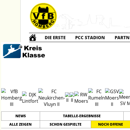
DIE ERSTE
PCC STADION
PARTN
Die DRITTE
2
NEWS
TABELLE-ERGEBNISSE
ALLE ZEIGEN
SCHON GESPIELTE
NOCH OFFENE