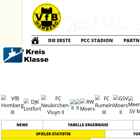
DIE ERSTE
PCC STADION
PARTN
Die DRITTE
2
#
15
29
KREISKLASSE B - 2
PLATZ
SPIELER
NEWS
TABELLE-ERGEBNISSE
SPIELER STATISTIK
TO