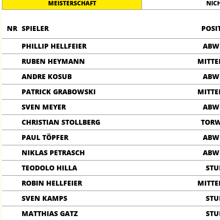
MEISTERSCHAFT
NIC
NR
SPIELER
POSI
PHILLIP HELLFEIER
ABW
RUBEN HEYMANN
MITTE
ANDRE KOSUB
ABW
PATRICK GRABOWSKI
MITTE
SVEN MEYER
ABW
CHRISTIAN STOLLBERG
TOR
PAUL TÖPFER
ABW
NIKLAS PETRASCH
ABW
TEODOLO HILLA
ST
ROBIN HELLFEIER
MITTE
SVEN KAMPS
ST
MATTHIAS GATZ
ST