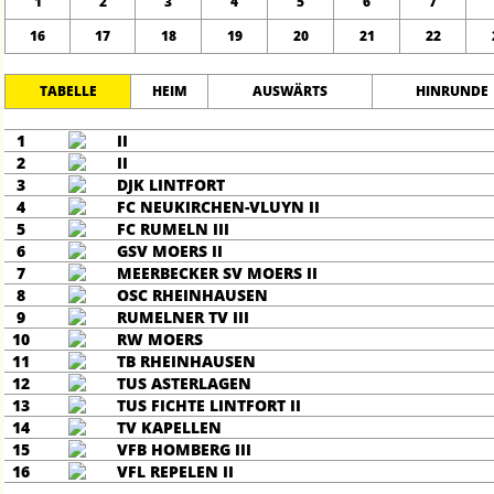
1
2
3
4
5
6
7
16
17
18
19
20
21
22
TABELLE
HEIM
AUSWÄRTS
HINRUNDE
1
II
2
II
3
DJK LINTFORT
4
FC NEUKIRCHEN-VLUYN II
5
FC RUMELN III
6
GSV MOERS II
7
MEERBECKER SV MOERS II
8
OSC RHEINHAUSEN
9
RUMELNER TV III
10
RW MOERS
11
TB RHEINHAUSEN
12
TUS ASTERLAGEN
13
TUS FICHTE LINTFORT II
14
TV KAPELLEN
15
VFB HOMBERG III
16
VFL REPELEN II