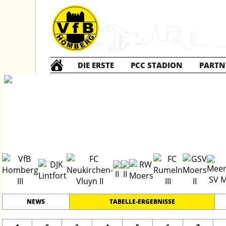
DIE ERSTE
PCC STADION
PARTN
Die DRITTE
2
#
15
29
KREISKLASSE B - 2
PLATZ
SPIELER
NEWS
TABELLE-ERGEBNISSE