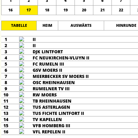
1
2
3
4
5
6
7
16
17
18
19
20
21
22
TABELLE
HEIM
AUSWÄRTS
HINRUNDE
1
II
2
II
3
DJK LINTFORT
4
FC NEUKIRCHEN-VLUYN II
5
FC RUMELN III
6
GSV MOERS II
7
MEERBECKER SV MOERS II
8
OSC RHEINHAUSEN
9
RUMELNER TV III
10
RW MOERS
11
TB RHEINHAUSEN
12
TUS ASTERLAGEN
13
TUS FICHTE LINTFORT II
14
TV KAPELLEN
15
VFB HOMBERG III
16
VFL REPELEN II