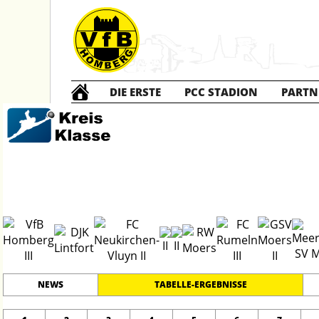
DIE ERSTE
PCC STADION
PARTN
Die DRITTE
2
#
15
29
KREISKLASSE B - 2
PLATZ
SPIELER
NEWS
TABELLE-ERGEBNISSE