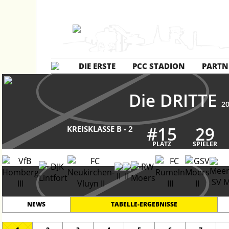
DIE ERSTE
PCC STADION
PARTN
Die DRITTE
2
#
15
29
KREISKLASSE B - 2
PLATZ
SPIELER
NEWS
TABELLE-ERGEBNISSE