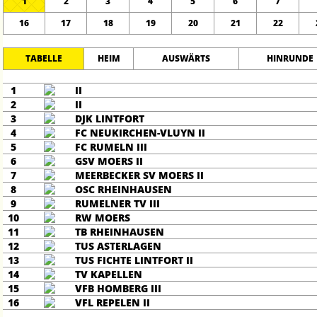
1
2
3
4
5
6
7
16
17
18
19
20
21
22
TABELLE
HEIM
AUSWÄRTS
HINRUNDE
1
II
2
II
3
DJK LINTFORT
4
FC NEUKIRCHEN-VLUYN II
5
FC RUMELN III
6
GSV MOERS II
7
MEERBECKER SV MOERS II
8
OSC RHEINHAUSEN
9
RUMELNER TV III
10
RW MOERS
11
TB RHEINHAUSEN
12
TUS ASTERLAGEN
13
TUS FICHTE LINTFORT II
14
TV KAPELLEN
15
VFB HOMBERG III
16
VFL REPELEN II