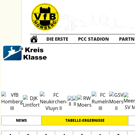
DIE ERSTE
PCC STADION
PARTN
Die DRITTE
2
#
15
29
KREISKLASSE B - 2
PLATZ
SPIELER
NEWS
TABELLE-ERGEBNISSE