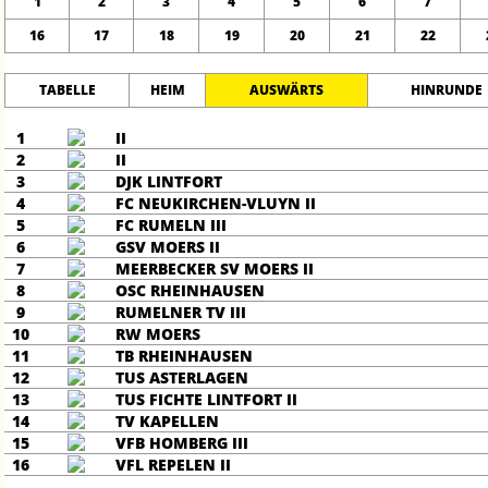
1
2
3
4
5
6
7
16
17
18
19
20
21
22
TABELLE
HEIM
AUSWÄRTS
HINRUNDE
1
II
2
II
3
DJK LINTFORT
4
FC NEUKIRCHEN-VLUYN II
5
FC RUMELN III
6
GSV MOERS II
7
MEERBECKER SV MOERS II
8
OSC RHEINHAUSEN
9
RUMELNER TV III
10
RW MOERS
11
TB RHEINHAUSEN
12
TUS ASTERLAGEN
13
TUS FICHTE LINTFORT II
14
TV KAPELLEN
15
VFB HOMBERG III
16
VFL REPELEN II