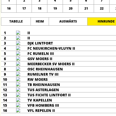
1
2
3
4
5
6
7
16
17
18
19
20
21
22
TABELLE
HEIM
AUSWÄRTS
HINRUNDE
1
II
2
II
3
DJK LINTFORT
4
FC NEUKIRCHEN-VLUYN II
5
FC RUMELN III
6
GSV MOERS II
7
MEERBECKER SV MOERS II
8
OSC RHEINHAUSEN
9
RUMELNER TV III
10
RW MOERS
11
TB RHEINHAUSEN
12
TUS ASTERLAGEN
13
TUS FICHTE LINTFORT II
14
TV KAPELLEN
15
VFB HOMBERG III
16
VFL REPELEN II