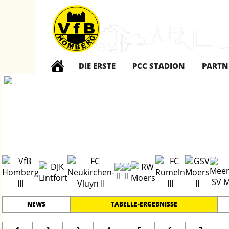
DIE ERSTE
PCC STADION
PARTN
Die DRITTE
2
#
15
29
KREISKLASSE B - 2
PLATZ
SPIELER
NEWS
TABELLE-ERGEBNISSE