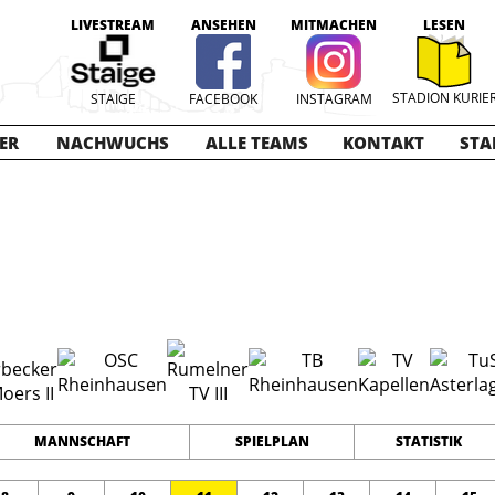
LIVESTREAM
ANSEHEN
MITMACHEN
LESEN
STADION KURIE
STAIGE
FACEBOOK
INSTAGRAM
ER
NACHWUCHS
ALLE TEAMS
KONTAKT
STA
018-2019
14
0
0
TEAMS
PUNKTE
TORE
MANNSCHAFT
SPIELPLAN
STATISTIK