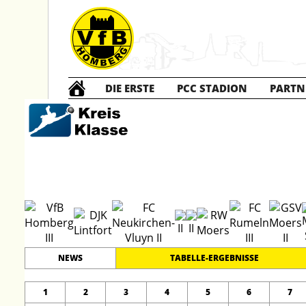
DIE ERSTE
PCC STADION
PARTN
Die DRIT
#
15
29
KREISKLASSE B - 2
PLATZ
SPIELER
NEWS
TABELLE-ERGEBNISSE
1
2
3
4
5
6
7