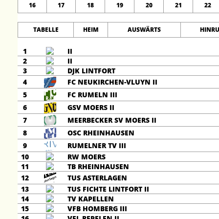
16
17
18
19
20
21
22
TABELLE
HEIM
AUSWÄRTS
HINR
1
II
2
II
3
DJK LINTFORT
4
FC NEUKIRCHEN-VLUYN II
5
FC RUMELN III
6
GSV MOERS II
7
MEERBECKER SV MOERS II
8
OSC RHEINHAUSEN
9
RUMELNER TV III
10
RW MOERS
11
TB RHEINHAUSEN
12
TUS ASTERLAGEN
13
TUS FICHTE LINTFORT II
14
TV KAPELLEN
15
VFB HOMBERG III
16
VFL REPELEN II