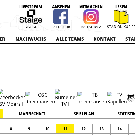
LIVESTREAM
ANSEHEN
MITMACHEN
LESEN
STADION KURIE
STAIGE
FACEBOOK
INSTAGRAM
ER
NACHWUCHS
ALLE TEAMS
KONTAKT
STA
TE
2018-2019
14
0
0
TEAMS
PUNKTE
TORE
MANNSCHAFT
SPIELPLAN
STATISTI
8
9
10
11
12
13
14