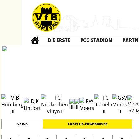
DIE ERSTE
PCC STADION
PARTN
Die DRITTE
2
#
15
29
KREISKLASSE B - 2
PLATZ
SPIELER
NEWS
TABELLE-ERGEBNISSE