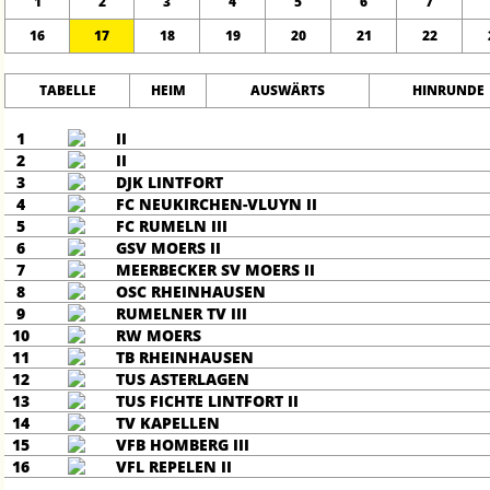
1
2
3
4
5
6
7
16
17
18
19
20
21
22
TABELLE
HEIM
AUSWÄRTS
HINRUNDE
1
II
2
II
3
DJK LINTFORT
4
FC NEUKIRCHEN-VLUYN II
5
FC RUMELN III
6
GSV MOERS II
7
MEERBECKER SV MOERS II
8
OSC RHEINHAUSEN
9
RUMELNER TV III
10
RW MOERS
11
TB RHEINHAUSEN
12
TUS ASTERLAGEN
13
TUS FICHTE LINTFORT II
14
TV KAPELLEN
15
VFB HOMBERG III
16
VFL REPELEN II