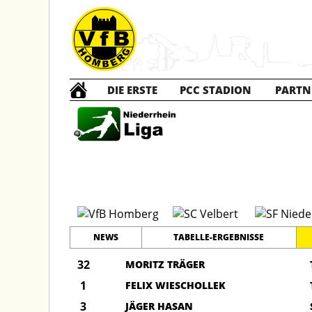
DIE ERSTE
PCC STADION
PARTN
AQ Jun
NEWS
TABELLE-ERGEBNISSE
32
MORITZ TRÄGER
1
FELIX WIESCHOLLEK
3
JÄGER HASAN