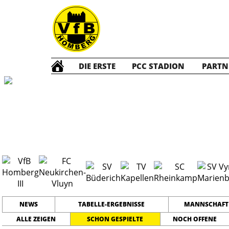
DIE ERSTE
PCC STADION
PARTN
Die DRITTE
2
NEWS
TABELLE-ERGEBNISSE
MANNSCHAFT
ALLE ZEIGEN
SCHON GESPIELTE
NOCH OFFENE