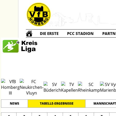
DIE ERSTE
PCC STADION
PARTN
Die DRITTE
2
#
16
33
KREISLIGA B 2
PLATZ
SPIELER
NEWS
TABELLE-ERGEBNISSE
MANNSCHAFT