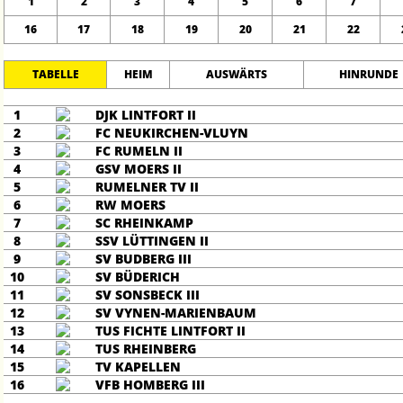
1
2
3
4
5
6
7
16
17
18
19
20
21
22
TABELLE
HEIM
AUSWÄRTS
HINRUNDE
1
DJK LINTFORT II
2
FC NEUKIRCHEN-VLUYN
3
FC RUMELN II
4
GSV MOERS II
5
RUMELNER TV II
6
RW MOERS
7
SC RHEINKAMP
8
SSV LÜTTINGEN II
9
SV BUDBERG III
10
SV BÜDERICH
11
SV SONSBECK III
12
SV VYNEN-MARIENBAUM
13
TUS FICHTE LINTFORT II
14
TUS RHEINBERG
15
TV KAPELLEN
16
VFB HOMBERG III