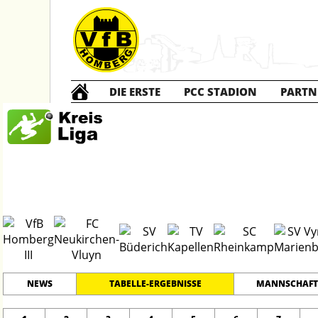
DIE ERSTE
PCC STADION
PARTN
Die DRITTE
2
#
16
33
KREISLIGA B 2
PLATZ
SPIELER
NEWS
TABELLE-ERGEBNISSE
MANNSCHAFT