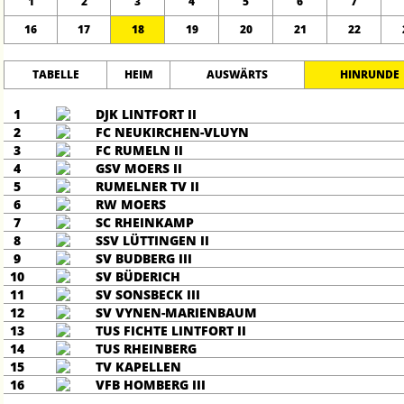
1
2
3
4
5
6
7
16
17
18
19
20
21
22
TABELLE
HEIM
AUSWÄRTS
HINRUNDE
1
DJK LINTFORT II
2
FC NEUKIRCHEN-VLUYN
3
FC RUMELN II
4
GSV MOERS II
5
RUMELNER TV II
6
RW MOERS
7
SC RHEINKAMP
8
SSV LÜTTINGEN II
9
SV BUDBERG III
10
SV BÜDERICH
11
SV SONSBECK III
12
SV VYNEN-MARIENBAUM
13
TUS FICHTE LINTFORT II
14
TUS RHEINBERG
15
TV KAPELLEN
16
VFB HOMBERG III