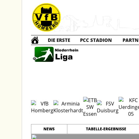
DIE ERSTE
PCC STADION
PARTN
B1 Ju
NEWS
TABELLE-ERGEBNISSE