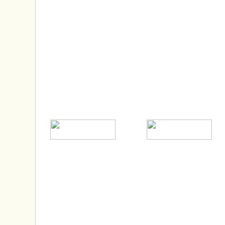
PCC STADION
PARTNER
GASTRO
IMPRESSUM
DATENSCHUTZ