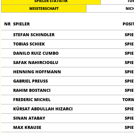
SPIELER STATISTIK
TO
MEISTERSCHAFT
NIC
NR
SPIELER
POSI
STEFAN SCHINDLER
SPIE
TOBIAS SCHIEK
SPIE
DANILO RUIZ CUMBO
SPIE
SAFAK NAHIRCIOGLU
SPIE
HENNING HOFFMANN
SPIE
GABRIEL PREUSS
SPIE
RAHIM BOSTANCI
SPIE
FREDERIC MICHEL
TOR
KÜRSAT ABDULLAH HIZARCI
SPIE
SINAN ATABAY
SPIE
MAX KRAUSE
SPIE