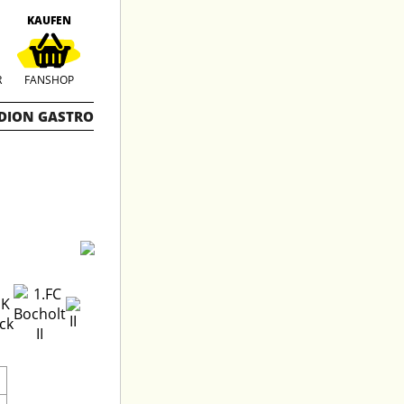
KAUFEN
R
FANSHOP
DION GASTRO