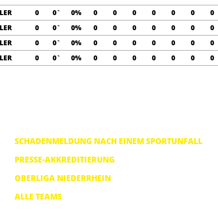
LER
0
0`
0%
0
0
0
0
0
0
0
LER
0
0`
0%
0
0
0
0
0
0
0
LER
0
0`
0%
0
0
0
0
0
0
0
LER
0
0`
0%
0
0
0
0
0
0
0
SCHADENMELDUNG NACH EINEM SPORTUNFALL
PRESSE-AKKREDITIERUNG
OBERLIGA NIEDERRHEIN
ALLE TEAMS