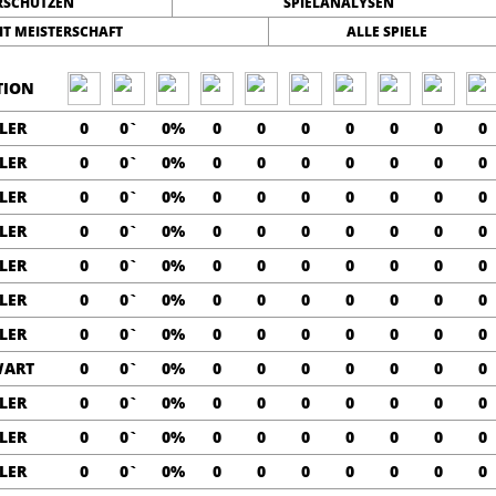
RSCHÜTZEN
SPIELANALYSEN
HT MEISTERSCHAFT
ALLE SPIELE
TION
LER
0
0`
0%
0
0
0
0
0
0
0
LER
0
0`
0%
0
0
0
0
0
0
0
LER
0
0`
0%
0
0
0
0
0
0
0
LER
0
0`
0%
0
0
0
0
0
0
0
LER
0
0`
0%
0
0
0
0
0
0
0
LER
0
0`
0%
0
0
0
0
0
0
0
LER
0
0`
0%
0
0
0
0
0
0
0
WART
0
0`
0%
0
0
0
0
0
0
0
LER
0
0`
0%
0
0
0
0
0
0
0
LER
0
0`
0%
0
0
0
0
0
0
0
LER
0
0`
0%
0
0
0
0
0
0
0