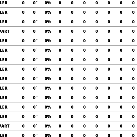
LER
0
0`
0%
0
0
0
0
0
0
0
LER
0
0`
0%
0
0
0
0
0
0
0
LER
0
0`
0%
0
0
0
0
0
0
0
WART
0
0`
0%
0
0
0
0
0
0
0
LER
0
0`
0%
0
0
0
0
0
0
0
LER
0
0`
0%
0
0
0
0
0
0
0
LER
0
0`
0%
0
0
0
0
0
0
0
LER
0
0`
0%
0
0
0
0
0
0
0
LER
0
0`
0%
0
0
0
0
0
0
0
LER
0
0`
0%
0
0
0
0
0
0
0
LER
0
0`
0%
0
0
0
0
0
0
0
LER
0
0`
0%
0
0
0
0
0
0
0
LER
0
0`
0%
0
0
0
0
0
0
0
WART
0
0`
0%
0
0
0
0
0
0
0
LER
0
0`
0%
0
0
0
0
0
0
0