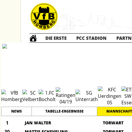
DIE ERSTE
PCC STADION
PARTN
A Junioren
20
NEWS
TABELLE-ERGEBNISSE
MANNSCHAFT
1
JAN WALTER
TORWART
30
MATTIS SCHEVELING
TORWART