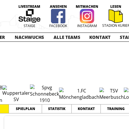
LIVESTREAM
ANSEHEN
MITMACHEN
LESEN
STADION KURIE
STAIGE
FACEBOOK
INSTAGRAM
ER
NACHWUCHS
ALLE TEAMS
KONTAKT
STA
22-2023
SPIELPLAN
STATISTIK
KONTAKT
TRAINING