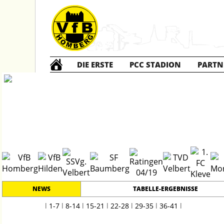
DIE ERSTE
PCC STADION
PARTN
Die ERSTE
202
NEWS
TABELLE-ERGEBNISSE
l
1-7
l
8-14
l
15-21
l
22-28
l
29-35
l
36-41
l