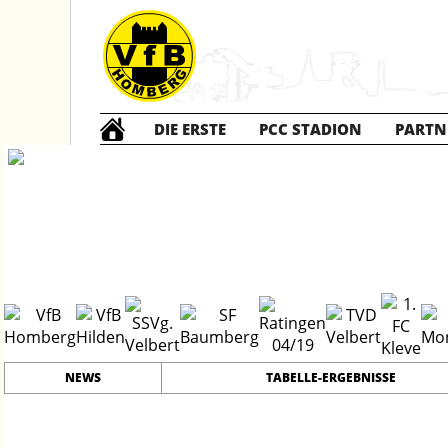
DIE ERSTE
PCC STADION
PARTN
Die ERSTE
202
#
21
24
PLATZ
SPIELER
NEWS
TABELLE-ERGEBNISSE