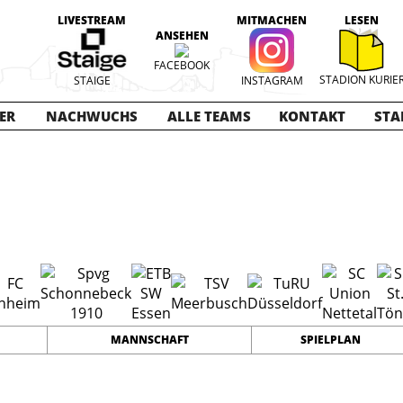
LIVESTREAM
MITMACHEN
LESEN
ANSEHEN
FACEBOOK
STADION KURIE
STAIGE
INSTAGRAM
ER
NACHWUCHS
ALLE TEAMS
KONTAKT
STA
2-2023
21
0
0
TEAMS
PUNKTE
TORE
MANNSCHAFT
SPIELPLAN