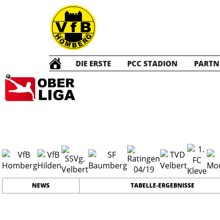
DIE ERSTE
PCC STADION
PARTN
Die ERSTE
20
#
21
24
PLATZ
SPIELER
NEWS
TABELLE-ERGEBNISSE