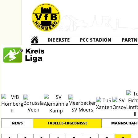
DIE ERSTE
PCC STADION
PARTN
Kreisliga A
2
#
17
31
PLATZ
SPIELER
NEWS
TABELLE-ERGEBNISSE
MANNSCHAFT