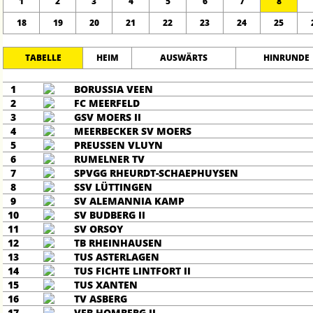
1
2
3
4
5
6
7
8
18
19
20
21
22
23
24
25
TABELLE
HEIM
AUSWÄRTS
HINRUNDE
1
BORUSSIA VEEN
2
FC MEERFELD
3
GSV MOERS II
4
MEERBECKER SV MOERS
5
PREUSSEN VLUYN
6
RUMELNER TV
7
SPVGG RHEURDT-SCHAEPHUYSEN
8
SSV LÜTTINGEN
9
SV ALEMANNIA KAMP
10
SV BUDBERG II
11
SV ORSOY
12
TB RHEINHAUSEN
13
TUS ASTERLAGEN
14
TUS FICHTE LINTFORT II
15
TUS XANTEN
16
TV ASBERG
17
VFB HOMBERG II