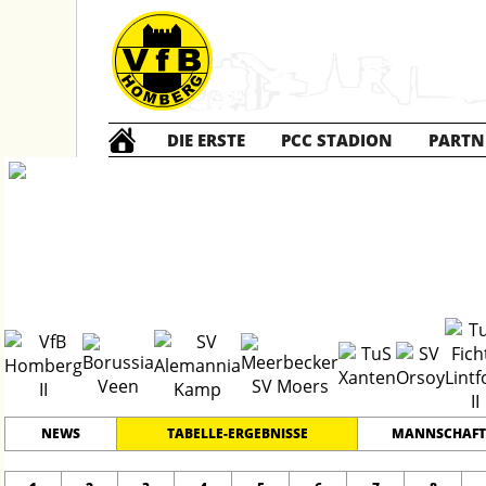
DIE ERSTE
PCC STADION
PARTN
Kreisliga A
20
#
17
31
PLATZ
SPIELER
NEWS
TABELLE-ERGEBNISSE
MANNSCHAFT