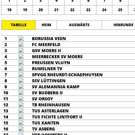
1
2
3
4
5
6
7
8
18
19
20
21
22
23
24
25
TABELLE
HEIM
AUSWÄRTS
HINRUNDE
1
BORUSSIA VEEN
2
FC MEERFELD
3
GSV MOERS II
4
MEERBECKER SV MOERS
5
PREUSSEN VLUYN
6
RUMELNER TV
7
SPVGG RHEURDT-SCHAEPHUYSEN
8
SSV LÜTTINGEN
9
SV ALEMANNIA KAMP
10
SV BUDBERG II
11
SV ORSOY
12
TB RHEINHAUSEN
13
TUS ASTERLAGEN
14
TUS FICHTE LINTFORT II
15
TUS XANTEN
16
TV ASBERG
17
VFB HOMBERG II