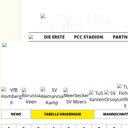
DIE ERSTE
PCC STADION
PARTN
Kreisliga A
20
#
17
31
PLATZ
SPIELER
NEWS
TABELLE-ERGEBNISSE
MANNSCHAFT