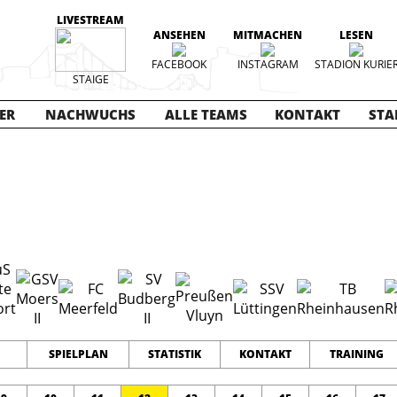
LIVESTREAM
ANSEHEN
MITMACHEN
LESEN
FACEBOOK
INSTAGRAM
STADION KURIE
STAIGE
ER
NACHWUCHS
ALLE TEAMS
KONTAKT
STA
14-2015
18
0
0
TEAMS
PUNKTE
TORE
SPIELPLAN
STATISTIK
KONTAKT
TRAINING