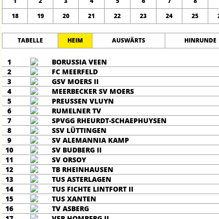
1
2
3
4
5
6
7
8
18
19
20
21
22
23
24
25
TABELLE
HEIM
AUSWÄRTS
HINRUNDE
1
BORUSSIA VEEN
2
FC MEERFELD
3
GSV MOERS II
4
MEERBECKER SV MOERS
5
PREUSSEN VLUYN
6
RUMELNER TV
7
SPVGG RHEURDT-SCHAEPHUYSEN
8
SSV LÜTTINGEN
9
SV ALEMANNIA KAMP
10
SV BUDBERG II
11
SV ORSOY
12
TB RHEINHAUSEN
13
TUS ASTERLAGEN
14
TUS FICHTE LINTFORT II
15
TUS XANTEN
16
TV ASBERG
17
VFB HOMBERG II